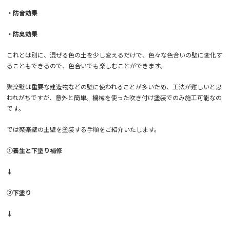
・防音効果
・防臭効果
これとは別に、混ぜる色の土を少し変えるだけで、色々な色合いの壁に変化す
ることもできるので、色合いでも楽しむことができます。
聚楽壁は重要な建造物などの壁に使われることが多いため、工法が難しいと思
われがちですが、意外と簡単。機械を使った吹き付け塗装でのみ施工可能なの
です。
では聚楽壁の土壁を塗装する手順をご紹介いたします。
①養生と下塗り補修
↓
②下塗り
↓