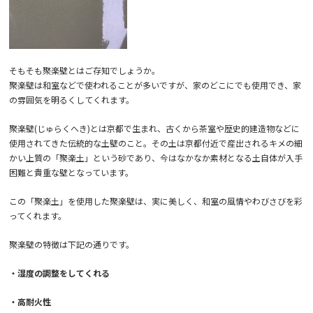
そもそも聚楽壁とはご存知でしょうか。
聚楽壁は和室などで使われることが多いですが、家のどこにでも使用でき、家
の雰囲気を明るくしてくれます。
聚楽壁
(
じゅらくへき
)
とは京都で生まれ、古くから茶室や歴史的建造物などに
使用されてきた伝統的な土壁のこと。その土は京都付近で産出されるキメの細
かい上質の「聚楽土」という砂であり、今はなかなか素材となる土自体が入手
困難と貴重な壁となっています。
この「聚楽土」を使用した聚楽壁は、実に美しく、和室の風情やわびさびを彩
ってくれます。
聚楽壁の特徴は下記の通りです。
・湿度の調整をしてくれる
・高耐火性