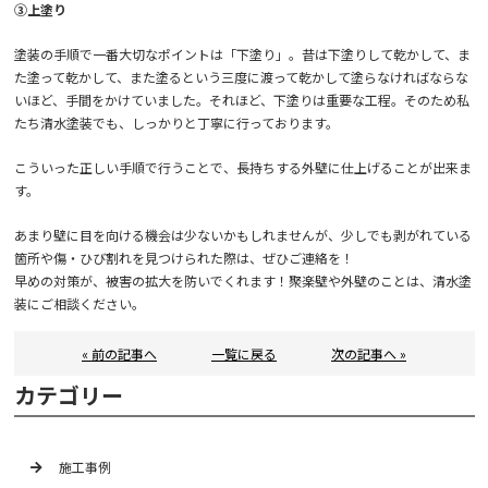
③上塗り
塗装の手順で一番大切なポイントは「下塗り」。昔は下塗りして乾かして、ま
た塗って乾かして、また塗るという三度に渡って乾かして塗らなければならな
いほど、手間をかけていました。それほど、下塗りは重要な工程。そのため私
たち清水塗装でも、しっかりと丁寧に行っております。
こういった正しい手順で行うことで、長持ちする外壁に仕上げることが出来ま
す。
あまり壁に目を向ける機会は少ないかもしれませんが、少しでも剥がれている
箇所や傷・ひび割れを見つけられた際は、ぜひご連絡を！
早めの対策が、被害の拡大を防いでくれます！聚楽壁や外壁のことは、清水塗
装にご相談ください。
« 前の記事へ
一覧に戻る
次の記事へ »
カテゴリー
施工事例